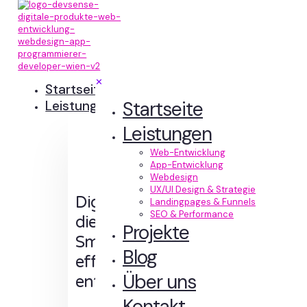
✕
Startseite
Startseite
Leistungen
Leistungen
Web-Entwicklung
App-Entwicklung
Webdesign
UX/UI Design & Strategie
Digitale Erlebnisse,
Landingpages & Funnels
SEO & Performance
die Sinn machen.
Projekte
Smart designt und
Blog
effizient
Über uns
entwickelt.
Kontakt