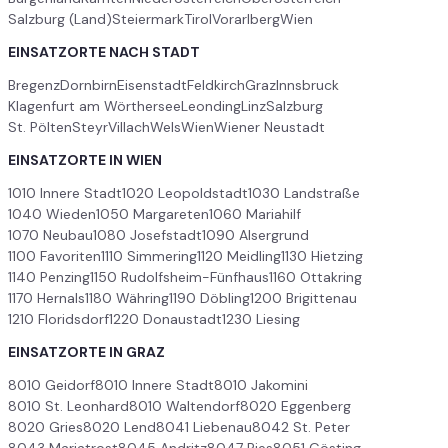
Salzburg (Land)
Steiermark
Tirol
Vorarlberg
Wien
EINSATZORTE NACH STADT
Bregenz
Dornbirn
Eisenstadt
Feldkirch
Graz
Innsbruck
Klagenfurt am Wörthersee
Leonding
Linz
Salzburg
St. Pölten
Steyr
Villach
Wels
Wien
Wiener Neustadt
EINSATZORTE IN WIEN
1010 Innere Stadt
1020 Leopoldstadt
1030 Landstraße
1040 Wieden
1050 Margareten
1060 Mariahilf
1070 Neubau
1080 Josefstadt
1090 Alsergrund
1100 Favoriten
1110 Simmering
1120 Meidling
1130 Hietzing
1140 Penzing
1150 Rudolfsheim-Fünfhaus
1160 Ottakring
1170 Hernals
1180 Währing
1190 Döbling
1200 Brigittenau
1210 Floridsdorf
1220 Donaustadt
1230 Liesing
EINSATZORTE IN GRAZ
8010 Geidorf
8010 Innere Stadt
8010 Jakomini
8010 St. Leonhard
8010 Waltendorf
8020 Eggenberg
8020 Gries
8020 Lend
8041 Liebenau
8042 St. Peter
8043 Mariatrost
8045 Andritz
8047 Ries
8051 Gösting