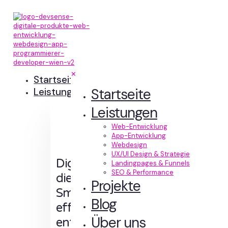
✕
Startseite
Startseite
Leistungen
Leistungen
Web-Entwicklung
App-Entwicklung
Webdesign
UX/UI Design & Strategie
Digitale Erlebnisse,
Landingpages & Funnels
SEO & Performance
die Sinn machen.
Projekte
Smart designt und
Blog
effizient
Über uns
entwickelt.