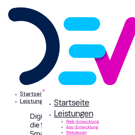
✕
Startseite
Startseite
Leistungen
Leistungen
Digitale Erlebnisse,
Web-Entwicklung
die Sinn machen.
App-Entwicklung
Smart designt und
Webdesign