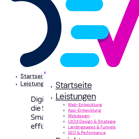
✕
Startseite
Startseite
Leistungen
Leistungen
Digitale Erlebnisse,
Web-Entwicklung
die Sinn machen.
App-Entwicklung
Smart designt und
Webdesign
UX/UI Design & Strategie
effizient entwickelt.
Landingpages & Funnels
SEO & Performance