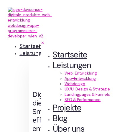
✕
Startseite
Startseite
Leistungen
Leistungen
Web-Entwicklung
App-Entwicklung
Webdesign
UX/UI Design & Strategie
Digitale Erlebnisse,
Landingpages & Funnels
SEO & Performance
die Sinn machen.
Projekte
Smart designt und
Blog
effizient
Über uns
entwickelt.