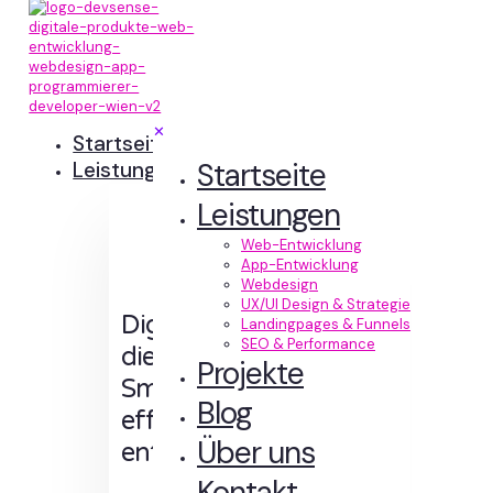
✕
Startseite
Startseite
Leistungen
Leistungen
Web-Entwicklung
App-Entwicklung
Webdesign
UX/UI Design & Strategie
Digitale Erlebnisse,
Landingpages & Funnels
SEO & Performance
die Sinn machen.
Projekte
Smart designt und
Blog
effizient
Über uns
entwickelt.
Kontakt