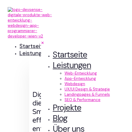
✕
Startseite
Startseite
Leistungen
Leistungen
Web-Entwicklung
App-Entwicklung
Webdesign
UX/UI Design & Strategie
Digitale Erlebnisse,
Landingpages & Funnels
SEO & Performance
die Sinn machen.
Projekte
Smart designt und
Blog
effizient
Über uns
entwickelt.