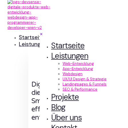
✕
Startseite
Startseite
Leistungen
Leistungen
Web-Entwicklung
App-Entwicklung
Webdesign
UX/UI Design & Strategie
Digitale Erlebnisse,
Landingpages & Funnels
SEO & Performance
die Sinn machen.
Projekte
Smart designt und
Blog
effizient
Über uns
entwickelt.
Kontakt