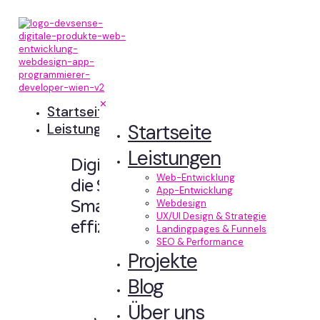
✕
Startseite
Startseite
Leistungen
Leistungen
Digitale Erlebnisse,
Web-Entwicklung
die Sinn machen.
App-Entwicklung
Smart designt und
Webdesign
UX/UI Design & Strategie
effizient entwickelt.
Landingpages & Funnels
SEO & Performance
Projekte
Blog
Über uns