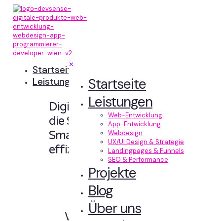
✕
Startseite
Startseite
Leistungen
Leistungen
Digitale Erlebnisse,
Web-Entwicklung
die Sinn machen.
App-Entwicklung
Smart designt und
Webdesign
UX/UI Design & Strategie
effizient entwickelt.
Landingpages & Funnels
SEO & Performance
Projekte
Blog
Über uns
Web-