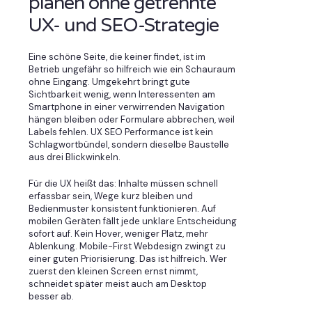
planen ohne getrennte
UX- und SEO-Strategie
Eine schöne Seite, die keiner findet, ist im
Betrieb ungefähr so hilfreich wie ein Schauraum
ohne Eingang. Umgekehrt bringt gute
Sichtbarkeit wenig, wenn Interessenten am
Smartphone in einer verwirrenden Navigation
hängen bleiben oder Formulare abbrechen, weil
Labels fehlen. UX SEO Performance ist kein
Schlagwortbündel, sondern dieselbe Baustelle
aus drei Blickwinkeln.
Für die UX heißt das: Inhalte müssen schnell
erfassbar sein, Wege kurz bleiben und
Bedienmuster konsistent funktionieren. Auf
mobilen Geräten fällt jede unklare Entscheidung
sofort auf. Kein Hover, weniger Platz, mehr
Ablenkung. Mobile-First Webdesign zwingt zu
einer guten Priorisierung. Das ist hilfreich. Wer
zuerst den kleinen Screen ernst nimmt,
schneidet später meist auch am Desktop
besser ab.