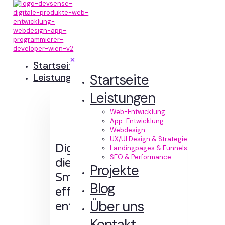
✕
Startseite
Startseite
Leistungen
Leistungen
Web-Entwicklung
App-Entwicklung
Webdesign
UX/UI Design & Strategie
Digitale Erlebnisse,
Landingpages & Funnels
SEO & Performance
die Sinn machen.
Projekte
Smart designt und
Blog
effizient
Über uns
entwickelt.
Kontakt