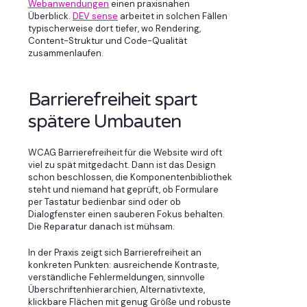
Webanwendungen
einen praxisnahen
Überblick.
DEV sense
arbeitet in solchen Fällen
typischerweise dort tiefer, wo Rendering,
Content-Struktur und Code-Qualität
zusammenlaufen.
Barrierefreiheit spart
spätere Umbauten
WCAG Barrierefreiheit für die Website wird oft
viel zu spät mitgedacht. Dann ist das Design
schon beschlossen, die Komponentenbibliothek
steht und niemand hat geprüft, ob Formulare
per Tastatur bedienbar sind oder ob
Dialogfenster einen sauberen Fokus behalten.
Die Reparatur danach ist mühsam.
In der Praxis zeigt sich Barrierefreiheit an
konkreten Punkten: ausreichende Kontraste,
verständliche Fehlermeldungen, sinnvolle
Überschriftenhierarchien, Alternativtexte,
klickbare Flächen mit genug Größe und robuste