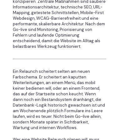
konzipieren. Zentrale Maßnahmen sind saubere
Informationsarchitektur, technische SEO, URL-
Mapping, getestete Schnittstellen, Mobile-First
Webdesign, WCAG-Barrierefreiheit und eine
performante, skalierbare Architektur. Nach dem
Go-live sind Monitoring, Priorisierung von
Fehlern und laufende Optimierung
entscheidend, damit die Website im Alltag als
belastbares Werkzeug funktioniert.
Ein Relaunch scheitert selten am neuen
Farbschema. Er scheitert an kaputten
Weiterleitungen, an einem Menü, das mobil
keiner bedienen will, oder an einem Frontend,
das auf der Startseite schon keucht. Wenn
dann noch ein Bestandsystem dranhängt, die
Datenbank-Logik historisch gewachsen ist und
am Wochenende plötzlich Formulare ins Leere
laufen, wird es teuer. Nicht beim Go-live allein,
sondern Monate später in Sichtbarkeit,
Wartung und internen Workflows.
Wer eine Website Relaunch planen will, muss