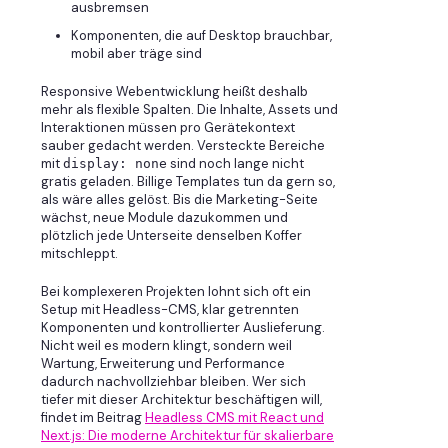
ausbremsen
Komponenten, die auf Desktop brauchbar,
mobil aber träge sind
Responsive Webentwicklung heißt deshalb
mehr als flexible Spalten. Die Inhalte, Assets und
Interaktionen müssen pro Gerätekontext
sauber gedacht werden. Versteckte Bereiche
mit
sind noch lange nicht
display: none
gratis geladen. Billige Templates tun da gern so,
als wäre alles gelöst. Bis die Marketing-Seite
wächst, neue Module dazukommen und
plötzlich jede Unterseite denselben Koffer
mitschleppt.
Bei komplexeren Projekten lohnt sich oft ein
Setup mit Headless-CMS, klar getrennten
Komponenten und kontrollierter Auslieferung.
Nicht weil es modern klingt, sondern weil
Wartung, Erweiterung und Performance
dadurch nachvollziehbar bleiben. Wer sich
tiefer mit dieser Architektur beschäftigen will,
findet im Beitrag
Headless CMS mit React und
Next.js: Die moderne Architektur für skalierbare