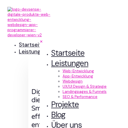
✕
Startseite
Startseite
Leistungen
Leistungen
Web-Entwicklung
App-Entwicklung
Webdesign
UX/UI Design & Strategie
Digitale Erlebnisse,
Landingpages & Funnels
SEO & Performance
die Sinn machen.
Projekte
Smart designt und
Blog
effizient
Über uns
entwickelt.