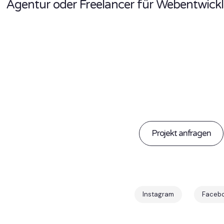
Agentur oder Freelancer für Webentwick
Lassen
Proje
Projekt anfragen
Instagram
Faceb