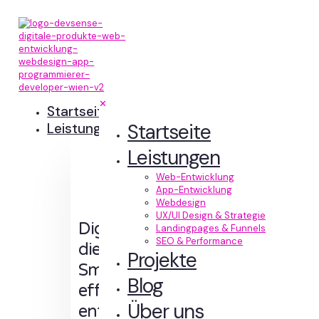
✕
Startseite
Startseite
Leistungen
Leistungen
Web-Entwicklung
App-Entwicklung
Webdesign
UX/UI Design & Strategie
Digitale Erlebnisse,
Landingpages & Funnels
SEO & Performance
die Sinn machen.
Projekte
Smart designt und
Blog
effizient
Über uns
entwickelt.