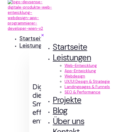
✕
Startseite
Startseite
Leistungen
Leistungen
Web-Entwicklung
App-Entwicklung
Webdesign
UX/UI Design & Strategie
Digitale Erlebnisse,
Landingpages & Funnels
SEO & Performance
die Sinn machen.
Projekte
Smart designt und
Blog
effizient
Über uns
entwickelt.
Kontakt