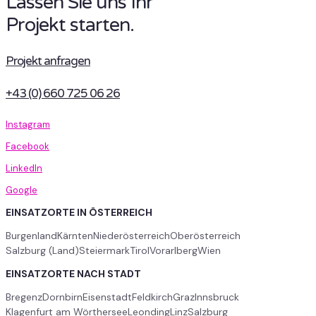
Lassen Sie uns Ihr
Projekt starten.
Projekt anfragen
+43 (0) 660 725 06 26
Instagram
Facebook
LinkedIn
Google
EINSATZORTE IN ÖSTERREICH
Burgenland
Kärnten
Niederösterreich
Oberösterreich
Salzburg (Land)
Steiermark
Tirol
Vorarlberg
Wien
EINSATZORTE NACH STADT
Bregenz
Dornbirn
Eisenstadt
Feldkirch
Graz
Innsbruck
Klagenfurt am Wörthersee
Leonding
Linz
Salzburg