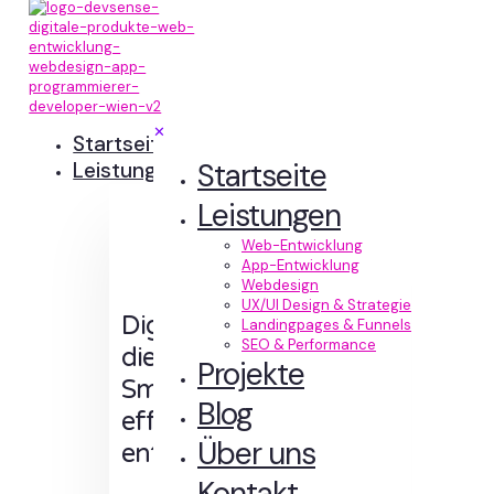
✕
Startseite
Startseite
Leistungen
Leistungen
Web-Entwicklung
App-Entwicklung
Webdesign
UX/UI Design & Strategie
Digitale Erlebnisse,
Landingpages & Funnels
SEO & Performance
die Sinn machen.
Projekte
Smart designt und
Blog
effizient
Über uns
entwickelt.
Kontakt