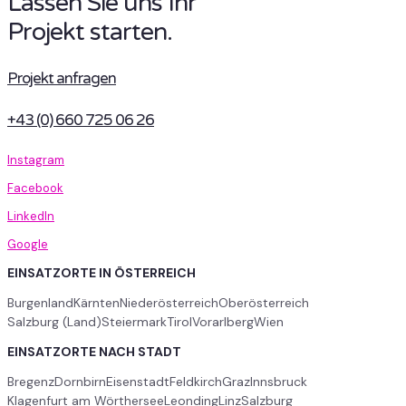
Lassen Sie uns Ihr
Projekt starten.
Projekt anfragen
+43 (0) 660 725 06 26
Instagram
Facebook
LinkedIn
Google
EINSATZORTE IN ÖSTERREICH
Burgenland
Kärnten
Niederösterreich
Oberösterreich
Salzburg (Land)
Steiermark
Tirol
Vorarlberg
Wien
EINSATZORTE NACH STADT
Bregenz
Dornbirn
Eisenstadt
Feldkirch
Graz
Innsbruck
Klagenfurt am Wörthersee
Leonding
Linz
Salzburg