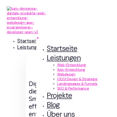
✕
Startseite
Startseite
Leistungen
Leistungen
Web-Entwicklung
App-Entwicklung
Webdesign
UX/UI Design & Strategie
Digitale Erlebnisse,
Landingpages & Funnels
SEO & Performance
die Sinn machen.
Projekte
Smart designt und
Blog
effizient
Über uns
entwickelt.