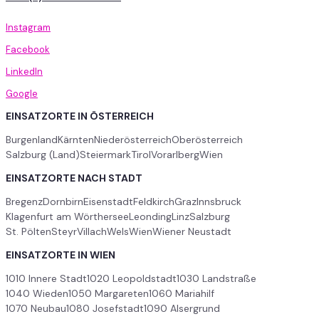
Instagram
Facebook
LinkedIn
Google
EINSATZORTE IN ÖSTERREICH
Burgenland
Kärnten
Niederösterreich
Oberösterreich
Salzburg (Land)
Steiermark
Tirol
Vorarlberg
Wien
EINSATZORTE NACH STADT
Bregenz
Dornbirn
Eisenstadt
Feldkirch
Graz
Innsbruck
Klagenfurt am Wörthersee
Leonding
Linz
Salzburg
St. Pölten
Steyr
Villach
Wels
Wien
Wiener Neustadt
EINSATZORTE IN WIEN
1010 Innere Stadt
1020 Leopoldstadt
1030 Landstraße
1040 Wieden
1050 Margareten
1060 Mariahilf
1070 Neubau
1080 Josefstadt
1090 Alsergrund