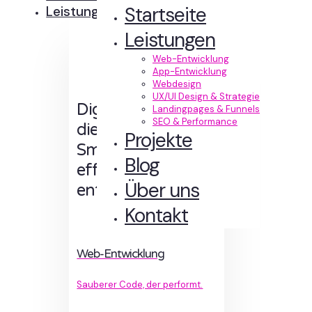
Startseite
Leistungen
Leistungen
Web-Entwicklung
App-Entwicklung
Webdesign
UX/UI Design & Strategie
Digitale Erlebnisse,
Landingpages & Funnels
SEO & Performance
die Sinn machen.
Projekte
Smart designt und
Blog
effizient
Über uns
entwickelt.
Kontakt
Web-Entwicklung
Sauberer Code, der performt.