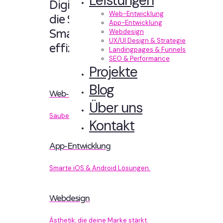
Leistungen
Digitale Erlebnisse,
Web-Entwicklung
die Sinn machen.
App-Entwicklung
Smart designt und
Webdesign
UX/UI Design & Strategie
effizient entwickelt.
Landingpages & Funnels
SEO & Performance
Projekte
Blog
Web-Entwicklung
Über uns
Sauberer Code, der performt.
Kontakt
App-Entwicklung
Smarte iOS & Android Lösungen.
Webdesign
Ästhetik, die deine Marke stärkt.