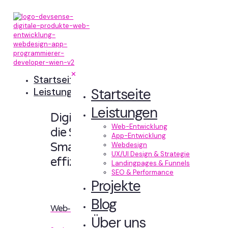
✕
Startseite
Startseite
Leistungen
Leistungen
Digitale Erlebnisse,
Web-Entwicklung
die Sinn machen.
App-Entwicklung
Smart designt und
Webdesign
UX/UI Design & Strategie
effizient entwickelt.
Landingpages & Funnels
SEO & Performance
Projekte
Blog
Web-Entwicklung
Über uns