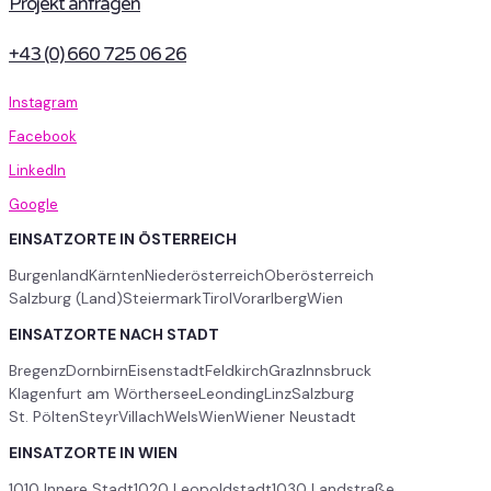
Projekt anfragen
+43 (0) 660 725 06 26
Instagram
Facebook
LinkedIn
Google
EINSATZORTE IN ÖSTERREICH
Burgenland
Kärnten
Niederösterreich
Oberösterreich
Salzburg (Land)
Steiermark
Tirol
Vorarlberg
Wien
EINSATZORTE NACH STADT
Bregenz
Dornbirn
Eisenstadt
Feldkirch
Graz
Innsbruck
Klagenfurt am Wörthersee
Leonding
Linz
Salzburg
St. Pölten
Steyr
Villach
Wels
Wien
Wiener Neustadt
EINSATZORTE IN WIEN
1010 Innere Stadt
1020 Leopoldstadt
1030 Landstraße