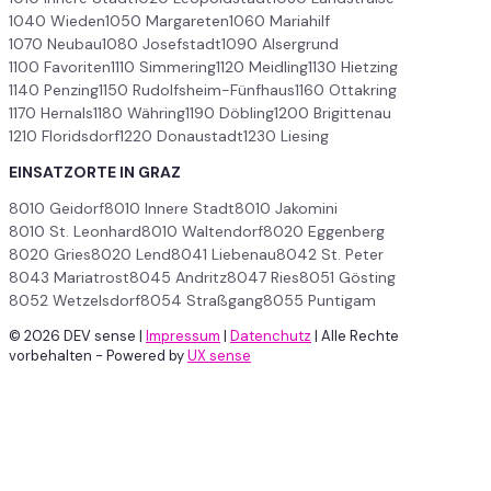
1040 Wieden
1050 Margareten
1060 Mariahilf
1070 Neubau
1080 Josefstadt
1090 Alsergrund
1100 Favoriten
1110 Simmering
1120 Meidling
1130 Hietzing
1140 Penzing
1150 Rudolfsheim-Fünfhaus
1160 Ottakring
1170 Hernals
1180 Währing
1190 Döbling
1200 Brigittenau
1210 Floridsdorf
1220 Donaustadt
1230 Liesing
EINSATZORTE IN GRAZ
8010 Geidorf
8010 Innere Stadt
8010 Jakomini
8010 St. Leonhard
8010 Waltendorf
8020 Eggenberg
8020 Gries
8020 Lend
8041 Liebenau
8042 St. Peter
8043 Mariatrost
8045 Andritz
8047 Ries
8051 Gösting
8052 Wetzelsdorf
8054 Straßgang
8055 Puntigam
© 2026 DEV sense
|
Impressum
|
Datenchutz
|
Alle Rechte
vorbehalten - Powered by
UX sense