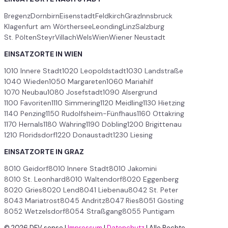
Bregenz
Dornbirn
Eisenstadt
Feldkirch
Graz
Innsbruck
Klagenfurt am Wörthersee
Leonding
Linz
Salzburg
St. Pölten
Steyr
Villach
Wels
Wien
Wiener Neustadt
EINSATZORTE IN WIEN
1010 Innere Stadt
1020 Leopoldstadt
1030 Landstraße
1040 Wieden
1050 Margareten
1060 Mariahilf
1070 Neubau
1080 Josefstadt
1090 Alsergrund
1100 Favoriten
1110 Simmering
1120 Meidling
1130 Hietzing
1140 Penzing
1150 Rudolfsheim-Fünfhaus
1160 Ottakring
1170 Hernals
1180 Währing
1190 Döbling
1200 Brigittenau
1210 Floridsdorf
1220 Donaustadt
1230 Liesing
EINSATZORTE IN GRAZ
8010 Geidorf
8010 Innere Stadt
8010 Jakomini
8010 St. Leonhard
8010 Waltendorf
8020 Eggenberg
8020 Gries
8020 Lend
8041 Liebenau
8042 St. Peter
8043 Mariatrost
8045 Andritz
8047 Ries
8051 Gösting
8052 Wetzelsdorf
8054 Straßgang
8055 Puntigam
© 2026 DEV sense
|
Impressum
|
Datenchutz
|
Alle Rechte