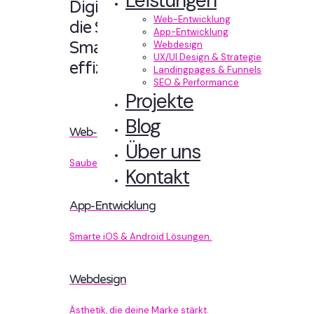
Leistungen
Digitale Erlebnisse,
Web-Entwicklung
die Sinn machen.
App-Entwicklung
Smart designt und
Webdesign
UX/UI Design & Strategie
effizient entwickelt.
Landingpages & Funnels
SEO & Performance
Projekte
Blog
Web-Entwicklung
Über uns
Sauberer Code, der performt.
Kontakt
App-Entwicklung
Smarte iOS & Android Lösungen.
Webdesign
Ästhetik, die deine Marke stärkt.