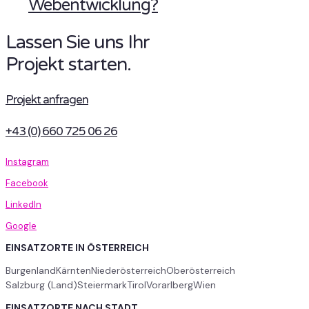
Webentwicklung?
Lassen Sie uns Ihr
Projekt starten.
Projekt anfragen
+43 (0) 660 725 06 26
Instagram
Facebook
LinkedIn
Google
EINSATZORTE IN ÖSTERREICH
Burgenland
Kärnten
Niederösterreich
Oberösterreich
Salzburg (Land)
Steiermark
Tirol
Vorarlberg
Wien
EINSATZORTE NACH STADT