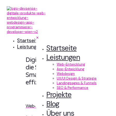
✕
Startseite
Startseite
Leistungen
Leistungen
Digitale Erlebnisse,
Web-Entwicklung
die Sinn machen.
App-Entwicklung
Smart designt und
Webdesign
UX/UI Design & Strategie
effizient entwickelt.
Landingpages & Funnels
SEO & Performance
Projekte
Blog
Web-Entwicklung
Über uns