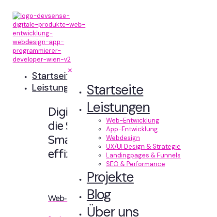
✕
Startseite
Startseite
Leistungen
Leistungen
Digitale Erlebnisse,
Web-Entwicklung
die Sinn machen.
App-Entwicklung
Smart designt und
Webdesign
UX/UI Design & Strategie
effizient entwickelt.
Landingpages & Funnels
SEO & Performance
Projekte
Blog
Web-Entwicklung
Über uns