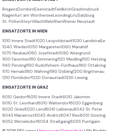
Bregenz
Dornbirn
Eisenstadt
Feldkirch
Graz
Innsbruck
Klagenfurt am Wörthersee
Leonding
Linz
Salzburg
St. Pölten
Steyr
Villach
Wels
Wien
Wiener Neustadt
EINSATZORTE IN WIEN
1010 Innere Stadt
1020 Leopoldstadt
1030 Landstraße
1040 Wieden
1050 Margareten
1060 Mariahilf
1070 Neubau
1080 Josefstadt
1090 Alsergrund
1100 Favoriten
1110 Simmering
1120 Meidling
1130 Hietzing
1140 Penzing
1150 Rudolfsheim-Fünfhaus
1160 Ottakring
1170 Hernals
1180 Währing
1190 Döbling
1200 Brigittenau
1210 Floridsdorf
1220 Donaustadt
1230 Liesing
EINSATZORTE IN GRAZ
8010 Geidorf
8010 Innere Stadt
8010 Jakomini
8010 St. Leonhard
8010 Waltendorf
8020 Eggenberg
8020 Gries
8020 Lend
8041 Liebenau
8042 St. Peter
8043 Mariatrost
8045 Andritz
8047 Ries
8051 Gösting
8052 Wetzelsdorf
8054 Straßgang
8055 Puntigam
© 2026 DEV sense
|
Impressum
|
Datenchutz
|
Alle Rechte