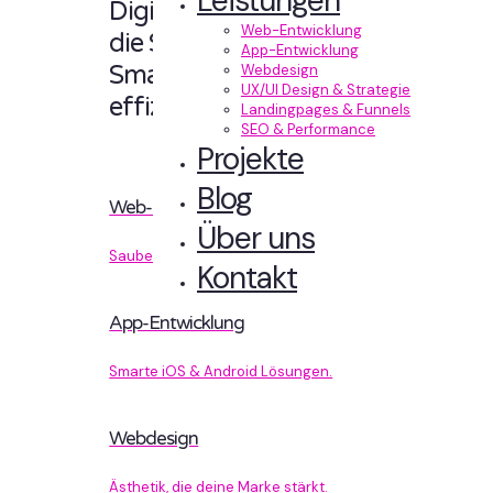
Leistungen
Digitale Erlebnisse,
Web-Entwicklung
die Sinn machen.
App-Entwicklung
Smart designt und
Webdesign
UX/UI Design & Strategie
effizient entwickelt.
Landingpages & Funnels
SEO & Performance
Projekte
Blog
Web-Entwicklung
Über uns
Sauberer Code, der performt.
Kontakt
App-Entwicklung
Smarte iOS & Android Lösungen.
Webdesign
Ästhetik, die deine Marke stärkt.