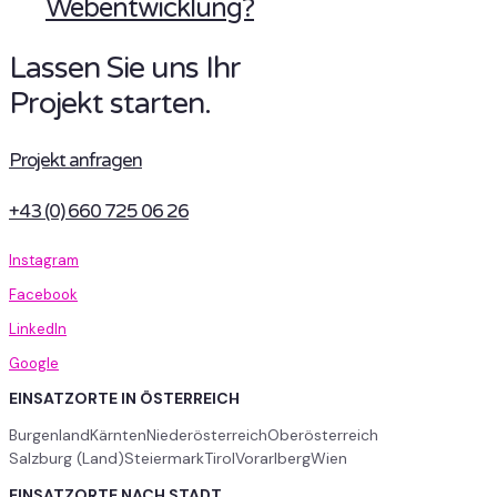
Webentwicklung?
Lassen Sie uns Ihr
Projekt starten.
Projekt anfragen
+43 (0) 660 725 06 26
Instagram
Facebook
LinkedIn
Google
EINSATZORTE IN ÖSTERREICH
Burgenland
Kärnten
Niederösterreich
Oberösterreich
Salzburg (Land)
Steiermark
Tirol
Vorarlberg
Wien
EINSATZORTE NACH STADT