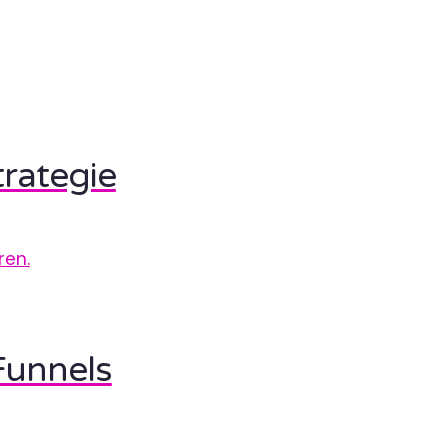
rategie
ren.
Funnels