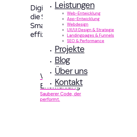
Leistungen
Digitale Erlebnisse,
Web-Entwicklung
die Sinn machen.
App-Entwicklung
Smart designt und
Webdesign
UX/UI Design & Strategie
effizient entwickelt.
Landingpages & Funnels
SEO & Performance
Projekte
Blog
Über uns
Web-
Kontakt
Entwicklung
Sauberer Code, der
performt.