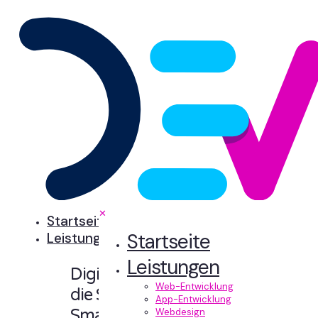
✕
Startseite
Startseite
Leistungen
Leistungen
Digitale Erlebnisse,
Web-Entwicklung
die Sinn machen.
App-Entwicklung
Smart designt und
Webdesign