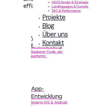
UX/UI Design & Strategie
effizient entwickelt.
Landingpages & Funnels
SEO & Performance
Projekte
Blog
Über uns
Web-
Kontakt
Entwicklung
Sauberer Code, der
performt.
App-
Entwicklung
Smarte iOS & Android