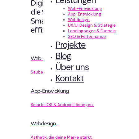
Leistungen
Digitale Erlebnisse,
Web-Entwicklung
die Sinn machen.
App-Entwicklung
Smart designt und
Webdesign
UX/UI Design & Strategie
effizient entwickelt.
Landingpages & Funnels
SEO & Performance
Projekte
Blog
Web-Entwicklung
Über uns
Sauberer Code, der performt.
Kontakt
App-Entwicklung
Smarte iOS & Android Lösungen.
Webdesign
Ästhetik, die deine Marke stärkt.