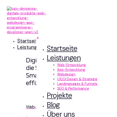
✕
Startseite
Startseite
Leistungen
Leistungen
Digitale Erlebnisse,
Web-Entwicklung
die Sinn machen.
App-Entwicklung
Smart designt und
Webdesign
UX/UI Design & Strategie
effizient entwickelt.
Landingpages & Funnels
SEO & Performance
Projekte
Blog
Web-Entwicklung
Über uns