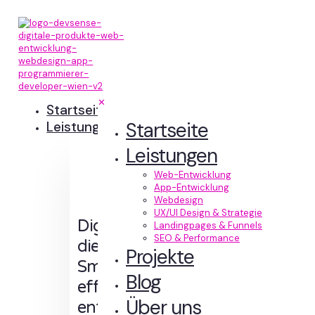
✕
Startseite
Startseite
Leistungen
Leistungen
Web-Entwicklung
App-Entwicklung
Webdesign
UX/UI Design & Strategie
Digitale Erlebnisse,
Landingpages & Funnels
SEO & Performance
die Sinn machen.
Projekte
Smart designt und
Blog
effizient
Über uns
entwickelt.