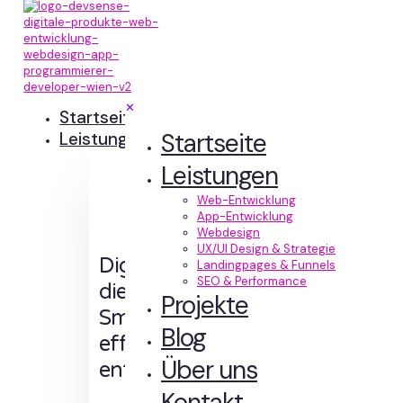
✕
Startseite
Startseite
Leistungen
Leistungen
Web-Entwicklung
App-Entwicklung
Webdesign
UX/UI Design & Strategie
Digitale Erlebnisse,
Landingpages & Funnels
SEO & Performance
die Sinn machen.
Projekte
Smart designt und
Blog
effizient
Über uns
entwickelt.
Kontakt