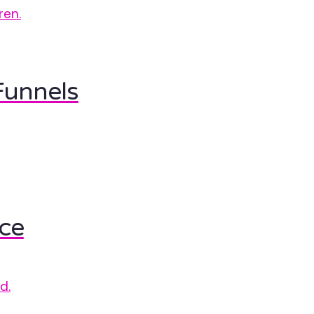
ren.
Funnels
ce
d.