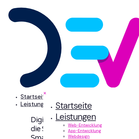
✕
Startseite
Startseite
Leistungen
Leistungen
Digitale Erlebnisse,
Web-Entwicklung
die Sinn machen.
App-Entwicklung
Smart designt und
Webdesign