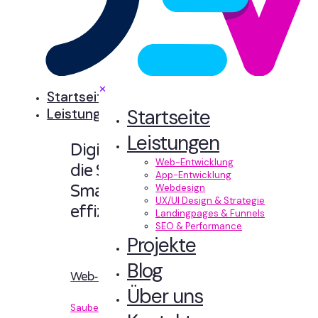
✕
Startseite
Startseite
Leistungen
Leistungen
Digitale Erlebnisse,
Web-Entwicklung
die Sinn machen.
App-Entwicklung
Smart designt und
Webdesign
UX/UI Design & Strategie
effizient entwickelt.
Landingpages & Funnels
SEO & Performance
Projekte
Blog
Web-Entwicklung
Über uns
Sauberer Code, der performt.