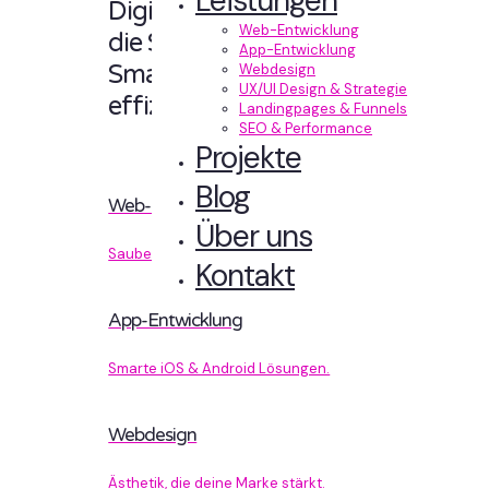
Leistungen
Digitale Erlebnisse,
Web-Entwicklung
die Sinn machen.
App-Entwicklung
Smart designt und
Webdesign
UX/UI Design & Strategie
effizient entwickelt.
Landingpages & Funnels
SEO & Performance
Projekte
Blog
Web-Entwicklung
Über uns
Sauberer Code, der performt.
Kontakt
App-Entwicklung
Smarte iOS & Android Lösungen.
Webdesign
Ästhetik, die deine Marke stärkt.