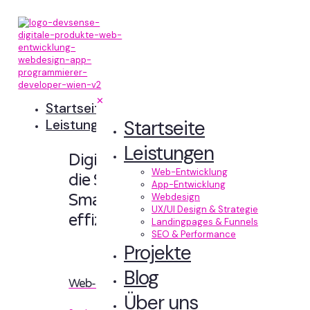
✕
Startseite
Startseite
Leistungen
Leistungen
Digitale Erlebnisse,
Web-Entwicklung
die Sinn machen.
App-Entwicklung
Smart designt und
Webdesign
UX/UI Design & Strategie
effizient entwickelt.
Landingpages & Funnels
SEO & Performance
Projekte
Blog
Web-Entwicklung
Über uns