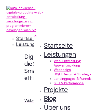
✕
Startseite
Startseite
Leistungen
Leistungen
Digitale Erlebnisse,
Web-Entwicklung
die Sinn machen.
App-Entwicklung
Smart designt und
Webdesign
UX/UI Design & Strategie
effizient entwickelt.
Landingpages & Funnels
SEO & Performance
Projekte
Blog
Web-Entwicklung
Über uns