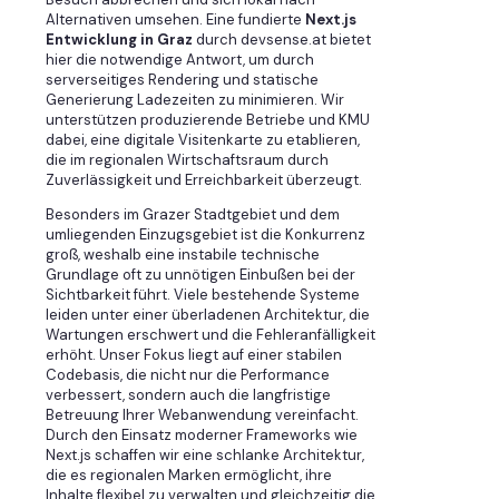
Alternativen umsehen. Eine fundierte
Next.js
Entwicklung in Graz
durch devsense.at bietet
hier die notwendige Antwort, um durch
serverseitiges Rendering und statische
Generierung Ladezeiten zu minimieren. Wir
unterstützen produzierende Betriebe und KMU
dabei, eine digitale Visitenkarte zu etablieren,
die im regionalen Wirtschaftsraum durch
Zuverlässigkeit und Erreichbarkeit überzeugt.
Besonders im Grazer Stadtgebiet und dem
umliegenden Einzugsgebiet ist die Konkurrenz
groß, weshalb eine instabile technische
Grundlage oft zu unnötigen Einbußen bei der
Sichtbarkeit führt. Viele bestehende Systeme
leiden unter einer überladenen Architektur, die
Wartungen erschwert und die Fehleranfälligkeit
erhöht. Unser Fokus liegt auf einer stabilen
Codebasis, die nicht nur die Performance
verbessert, sondern auch die langfristige
Betreuung Ihrer Webanwendung vereinfacht.
Durch den Einsatz moderner Frameworks wie
Next.js schaffen wir eine schlanke Architektur,
die es regionalen Marken ermöglicht, ihre
Inhalte flexibel zu verwalten und gleichzeitig die