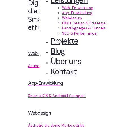
Leistungen
Digitale Erlebnisse,
Web-Entwicklung
die Sinn machen.
App-Entwicklung
Smart designt und
Webdesign
UX/UI Design & Strategie
effizient entwickelt.
Landingpages & Funnels
SEO & Performance
Projekte
Blog
Web-Entwicklung
Über uns
Sauberer Code, der performt.
Kontakt
App-Entwicklung
Smarte iOS & Android Lösungen.
Webdesign
Ästhetik, die deine Marke stärkt.