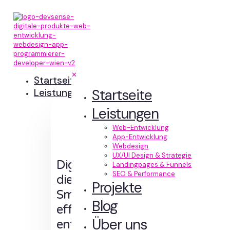
✕
Startseite
Startseite
Leistungen
Leistungen
Web-Entwicklung
App-Entwicklung
Webdesign
UX/UI Design & Strategie
Digitale Erlebnisse,
Landingpages & Funnels
SEO & Performance
die Sinn machen.
Projekte
Smart designt und
Blog
effizient
Über uns
entwickelt.