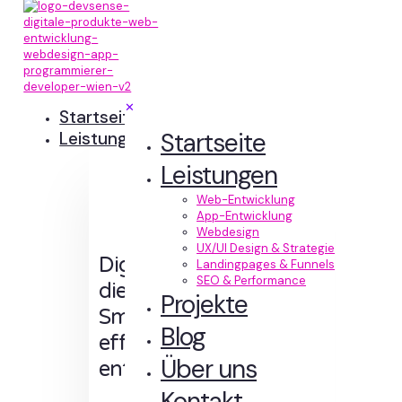
✕
Startseite
Startseite
Leistungen
Leistungen
Web-Entwicklung
App-Entwicklung
Webdesign
UX/UI Design & Strategie
Digitale Erlebnisse,
Landingpages & Funnels
SEO & Performance
die Sinn machen.
Projekte
Smart designt und
Blog
effizient
Über uns
entwickelt.
Kontakt