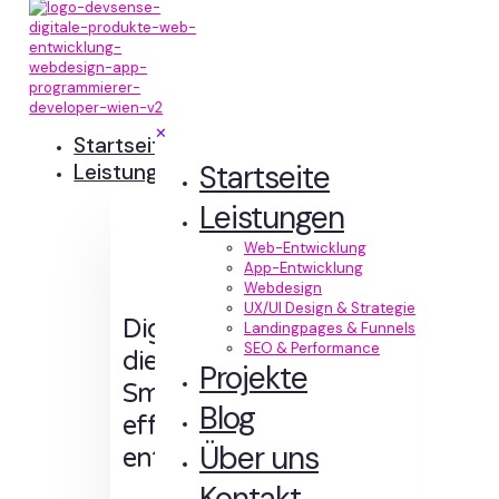
✕
Startseite
Startseite
Leistungen
Leistungen
Web-Entwicklung
App-Entwicklung
Webdesign
UX/UI Design & Strategie
Digitale Erlebnisse,
Landingpages & Funnels
SEO & Performance
die Sinn machen.
Projekte
Smart designt und
Blog
effizient
Über uns
entwickelt.
Kontakt