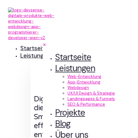
✕
Startseite
Startseite
Leistungen
Leistungen
Web-Entwicklung
App-Entwicklung
Webdesign
UX/UI Design & Strategie
Digitale Erlebnisse,
Landingpages & Funnels
SEO & Performance
die Sinn machen.
Projekte
Smart designt und
Blog
effizient
Über uns
entwickelt.