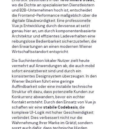
wo die Dichte an spezialisierten Dienstleistern
und B2B-Unternehmen hoch ist, entscheidet
die Frontend-Performance maßgeblich über die
digitale Glaubwürdigkeit. Eine professionelle
Vue.js Entwicklung durch devsense.at setzt
genau hier an, um durch komponentenbasierte
Architektur und effizientes Ladeverhalten eine
reibungslose Bedienbarkeit sicherzustellen, die
den Erwartungen an einen modernen Wiener
Wirtschaftsstandort entspricht.
Die Suchintention lokaler Nutzer zielt heute
vermehrt auf Anwendungen ab, die auch mobil
sofort einsatzbereit sind und durch ein
konsistentes Designsystem überzeugen. In den
Wiener Bezirken führt eine geringe
Auffindbarkeit oder eine instabile technische
Struktur oft dazu, dass potenzielle Kunden zur
Konkurrenz abwandern, bevor ein echter
Kontakt entsteht. Durch den Einsatz von Vue.js
schaffen wir eine
stabile Codebasis
, die
komplexe UI-Logik mit hoher Geschwindigkeit
verbindet. Dies verbessert nicht nur die
Wahrnehmung Ihrer Marke im Grätzl, sondern
sorgt auch dafür, dass technische Hürden