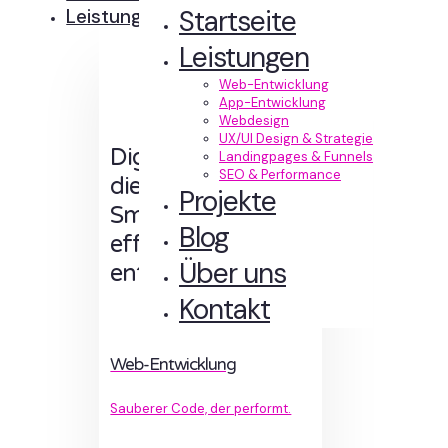
Startseite
Leistungen
Leistungen
Web-Entwicklung
App-Entwicklung
Webdesign
UX/UI Design & Strategie
Digitale Erlebnisse,
Landingpages & Funnels
SEO & Performance
die Sinn machen.
Projekte
Smart designt und
Blog
effizient
Über uns
entwickelt.
Kontakt
Web-Entwicklung
Sauberer Code, der performt.