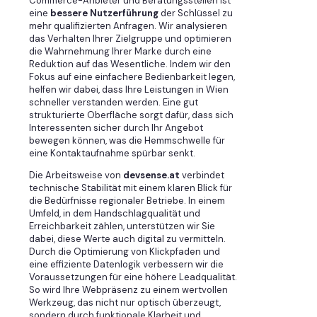
Commerce-Anbieter und Beratungsstellen ist
eine
bessere Nutzerführung
der Schlüssel zu
mehr qualifizierten Anfragen. Wir analysieren
das Verhalten Ihrer Zielgruppe und optimieren
die Wahrnehmung Ihrer Marke durch eine
Reduktion auf das Wesentliche. Indem wir den
Fokus auf eine einfachere Bedienbarkeit legen,
helfen wir dabei, dass Ihre Leistungen in Wien
schneller verstanden werden. Eine gut
strukturierte Oberfläche sorgt dafür, dass sich
Interessenten sicher durch Ihr Angebot
bewegen können, was die Hemmschwelle für
eine Kontaktaufnahme spürbar senkt.
Die Arbeitsweise von
devsense.at
verbindet
technische Stabilität mit einem klaren Blick für
die Bedürfnisse regionaler Betriebe. In einem
Umfeld, in dem Handschlagqualität und
Erreichbarkeit zählen, unterstützen wir Sie
dabei, diese Werte auch digital zu vermitteln.
Durch die Optimierung von Klickpfaden und
eine effiziente Datenlogik verbessern wir die
Voraussetzungen für eine höhere Leadqualität.
So wird Ihre Webpräsenz zu einem wertvollen
Werkzeug, das nicht nur optisch überzeugt,
sondern durch funktionale Klarheit und