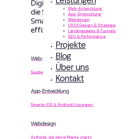
Leistungen
Digitale Erlebnisse,
Web-Entwicklung
die Sinn machen.
App-Entwicklung
Smart designt und
Webdesign
UX/UI Design & Strategie
effizient entwickelt.
Landingpages & Funnels
SEO & Performance
Projekte
Blog
Web-Entwicklung
Über uns
Sauberer Code, der performt.
Kontakt
App-Entwicklung
Smarte iOS & Android Lösungen.
Webdesign
Ästhetik, die deine Marke stärkt.