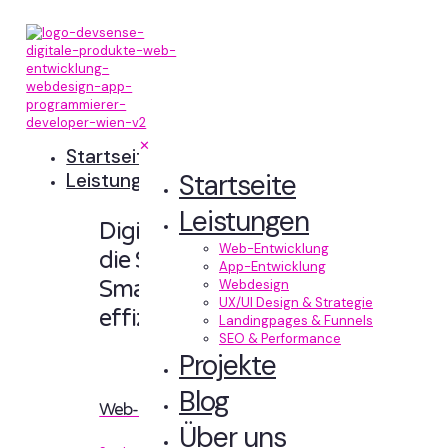
✕
Startseite
Startseite
Leistungen
Leistungen
Digitale Erlebnisse,
Web-Entwicklung
die Sinn machen.
App-Entwicklung
Smart designt und
Webdesign
UX/UI Design & Strategie
effizient entwickelt.
Landingpages & Funnels
SEO & Performance
Projekte
Blog
Web-Entwicklung
Über uns