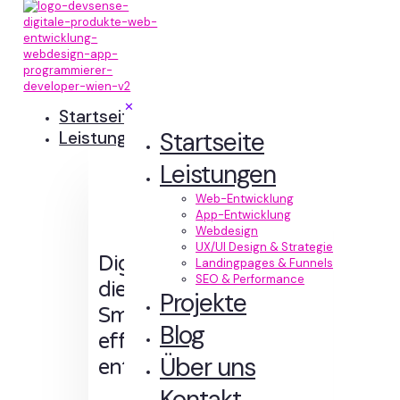
✕
Startseite
Startseite
Leistungen
Leistungen
Web-Entwicklung
App-Entwicklung
Webdesign
UX/UI Design & Strategie
Digitale Erlebnisse,
Landingpages & Funnels
SEO & Performance
die Sinn machen.
Projekte
Smart designt und
Blog
effizient
Über uns
entwickelt.
Kontakt