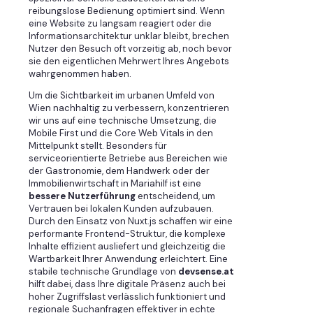
reibungslose Bedienung optimiert sind. Wenn
eine Website zu langsam reagiert oder die
Informationsarchitektur unklar bleibt, brechen
Nutzer den Besuch oft vorzeitig ab, noch bevor
sie den eigentlichen Mehrwert Ihres Angebots
wahrgenommen haben.
Um die Sichtbarkeit im urbanen Umfeld von
Wien nachhaltig zu verbessern, konzentrieren
wir uns auf eine technische Umsetzung, die
Mobile First und die Core Web Vitals in den
Mittelpunkt stellt. Besonders für
serviceorientierte Betriebe aus Bereichen wie
der Gastronomie, dem Handwerk oder der
Immobilienwirtschaft in Mariahilf ist eine
bessere Nutzerführung
entscheidend, um
Vertrauen bei lokalen Kunden aufzubauen.
Durch den Einsatz von Nuxt.js schaffen wir eine
performante Frontend-Struktur, die komplexe
Inhalte effizient ausliefert und gleichzeitig die
Wartbarkeit Ihrer Anwendung erleichtert. Eine
stabile technische Grundlage von
devsense.at
hilft dabei, dass Ihre digitale Präsenz auch bei
hoher Zugriffslast verlässlich funktioniert und
regionale Suchanfragen effektiver in echte