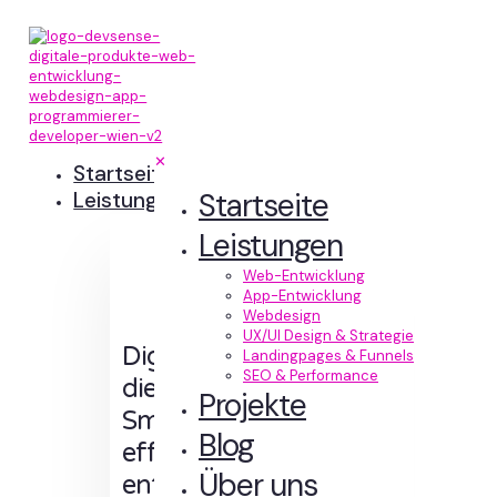
✕
Startseite
Startseite
Leistungen
Leistungen
Web-Entwicklung
App-Entwicklung
Webdesign
UX/UI Design & Strategie
Digitale Erlebnisse,
Landingpages & Funnels
SEO & Performance
die Sinn machen.
Projekte
Smart designt und
Blog
effizient
Über uns
entwickelt.