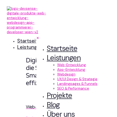
✕
Startseite
Startseite
Leistungen
Leistungen
Digitale Erlebnisse,
Web-Entwicklung
die Sinn machen.
App-Entwicklung
Smart designt und
Webdesign
UX/UI Design & Strategie
effizient entwickelt.
Landingpages & Funnels
SEO & Performance
Projekte
Blog
Web-Entwicklung
Über uns