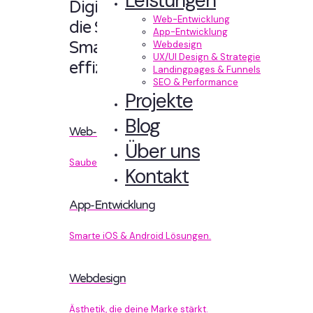
Leistungen
Digitale Erlebnisse,
Web-Entwicklung
die Sinn machen.
App-Entwicklung
Smart designt und
Webdesign
UX/UI Design & Strategie
effizient entwickelt.
Landingpages & Funnels
SEO & Performance
Projekte
Blog
Web-Entwicklung
Über uns
Sauberer Code, der performt.
Kontakt
App-Entwicklung
Smarte iOS & Android Lösungen.
Webdesign
Ästhetik, die deine Marke stärkt.