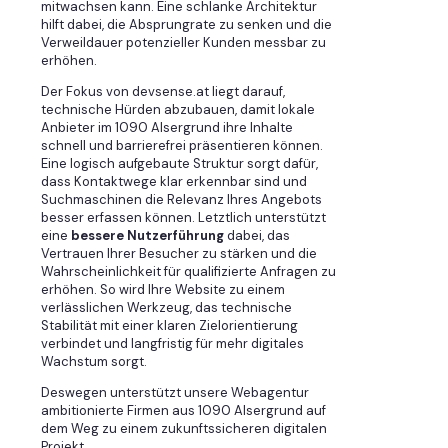
mitwachsen kann. Eine schlanke Architektur
hilft dabei, die Absprungrate zu senken und die
Verweildauer potenzieller Kunden messbar zu
erhöhen.
Der Fokus von devsense.at liegt darauf,
technische Hürden abzubauen, damit lokale
Anbieter im 1090 Alsergrund ihre Inhalte
schnell und barrierefrei präsentieren können.
Eine logisch aufgebaute Struktur sorgt dafür,
dass Kontaktwege klar erkennbar sind und
Suchmaschinen die Relevanz Ihres Angebots
besser erfassen können. Letztlich unterstützt
eine
bessere Nutzerführung
dabei, das
Vertrauen Ihrer Besucher zu stärken und die
Wahrscheinlichkeit für qualifizierte Anfragen zu
erhöhen. So wird Ihre Website zu einem
verlässlichen Werkzeug, das technische
Stabilität mit einer klaren Zielorientierung
verbindet und langfristig für mehr digitales
Wachstum sorgt.
Deswegen unterstützt unsere Webagentur
ambitionierte Firmen aus 1090 Alsergrund auf
dem Weg zu einem zukunftssicheren digitalen
Projekt.