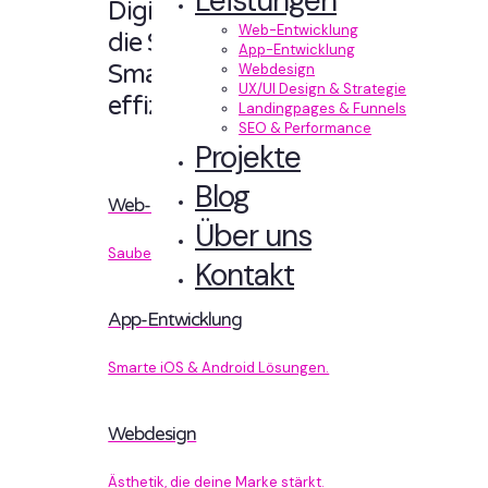
Leistungen
Digitale Erlebnisse,
Web-Entwicklung
die Sinn machen.
App-Entwicklung
Smart designt und
Webdesign
UX/UI Design & Strategie
effizient entwickelt.
Landingpages & Funnels
SEO & Performance
Projekte
Blog
Web-Entwicklung
Über uns
Sauberer Code, der performt.
Kontakt
App-Entwicklung
Smarte iOS & Android Lösungen.
Webdesign
Ästhetik, die deine Marke stärkt.