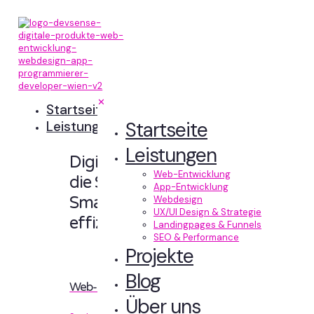
✕
Startseite
Startseite
Leistungen
Leistungen
Digitale Erlebnisse,
Web-Entwicklung
die Sinn machen.
App-Entwicklung
Smart designt und
Webdesign
UX/UI Design & Strategie
effizient entwickelt.
Landingpages & Funnels
SEO & Performance
Projekte
Blog
Web-Entwicklung
Über uns