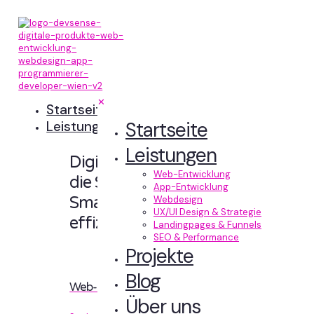
✕
Startseite
Startseite
Leistungen
Leistungen
Digitale Erlebnisse,
Web-Entwicklung
die Sinn machen.
App-Entwicklung
Smart designt und
Webdesign
UX/UI Design & Strategie
effizient entwickelt.
Landingpages & Funnels
SEO & Performance
Projekte
Blog
Web-Entwicklung
Über uns