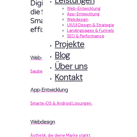
Leistungen
Digitale Erlebnisse,
Web-Entwicklung
die Sinn machen.
App-Entwicklung
Smart designt und
Webdesign
UX/UI Design & Strategie
effizient entwickelt.
Landingpages & Funnels
SEO & Performance
Projekte
Blog
Web-Entwicklung
Über uns
Sauberer Code, der performt.
Kontakt
App-Entwicklung
Smarte iOS & Android Lösungen.
Webdesign
Ästhetik, die deine Marke stärkt.