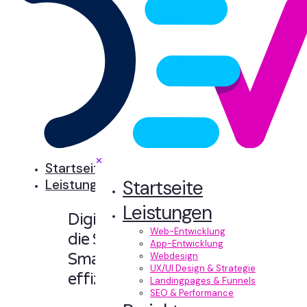
✕
Startseite
Startseite
Leistungen
Leistungen
Digitale Erlebnisse,
Web-Entwicklung
die Sinn machen.
App-Entwicklung
Smart designt und
Webdesign
UX/UI Design & Strategie
effizient entwickelt.
Landingpages & Funnels
SEO & Performance