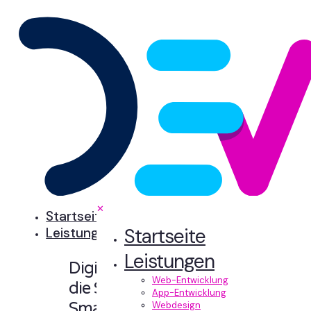
✕
Startseite
Startseite
Leistungen
Leistungen
Digitale Erlebnisse,
Web-Entwicklung
die Sinn machen.
App-Entwicklung
Smart designt und
Webdesign