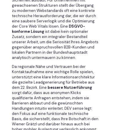
Sicherheit aufbaut. Für Unternehmen mit
gewachsenen Strukturen stellt der Übergang
zu modernen Webstandards oft eine konkrete
technische Herausforderung dar, die wir durch
eine saubere Serverlogik und die Optimierung
der Core Web Vitals lösen. Eine
DSGVO-
konforme Lösung
ist dabei kein optionaler
Zusatz, sondern ein integraler Bestandteil
unserer Arbeit, um die Seriosität Ihres Angebots
gegenüber anspruchsvollen B2B-Kunden und
lokalen Partnern in der Bundeshauptstadt
analytisch untermauern zu können.
Da regionale Nähe und Vertrauen bei der
Kontaktaufnahme eine wichtige Rolle spielen,
unterstützt eine klare Informationsarchitektur
die gezielte Leadgenerierung für Betriebe aus
dem 22. Bezirk. Eine
bessere Nutzerführung
sorgt dafür, dass aus anonymen Klicks
qualifizierte Anfragen entstehen, indem sie
Barrieren abbaut und die gewünschten
Handlungen intuitiv einleitet. DEV sense legt
den Fokus auf eine funktionale technische
Basis, die sicherstellt, dass Ihre Botschaft in den
Wiener Grätzl und darüber hinaus auch bei
hoher mobiler Auslastung verlässlich ankommt