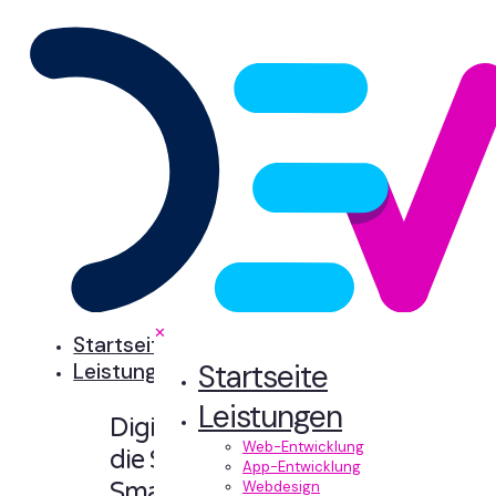
✕
Startseite
Startseite
Leistungen
Leistungen
Digitale Erlebnisse,
Web-Entwicklung
die Sinn machen.
App-Entwicklung
Smart designt und
Webdesign