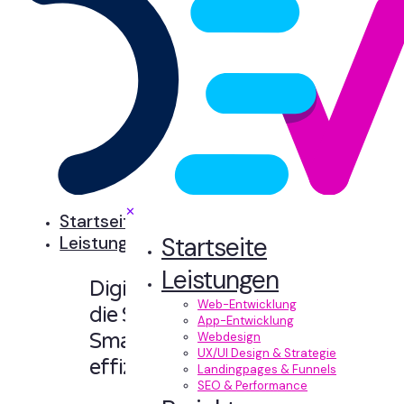
✕
Startseite
Startseite
Leistungen
Leistungen
Digitale Erlebnisse,
Web-Entwicklung
die Sinn machen.
App-Entwicklung
Smart designt und
Webdesign
UX/UI Design & Strategie
effizient entwickelt.
Landingpages & Funnels
SEO & Performance