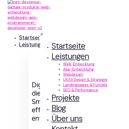
✕
Startseite
Startseite
Leistungen
Leistungen
Web-Entwicklung
App-Entwicklung
Webdesign
UX/UI Design & Strategie
Digitale Erlebnisse,
Landingpages & Funnels
SEO & Performance
die Sinn machen.
Projekte
Smart designt und
Blog
effizient
Über uns
entwickelt.
Kontakt