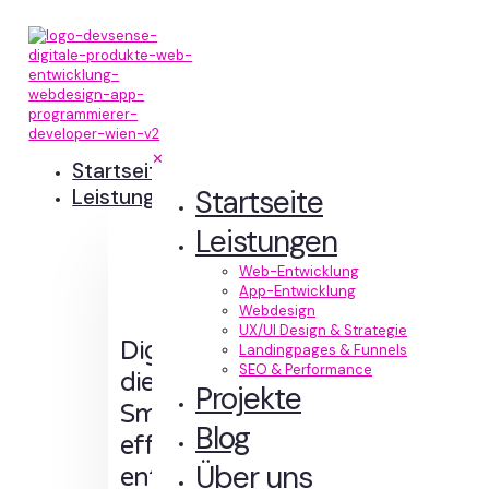
✕
Startseite
Startseite
Leistungen
Leistungen
Web-Entwicklung
App-Entwicklung
Webdesign
UX/UI Design & Strategie
Digitale Erlebnisse,
Landingpages & Funnels
SEO & Performance
die Sinn machen.
Projekte
Smart designt und
Blog
effizient
Über uns
entwickelt.