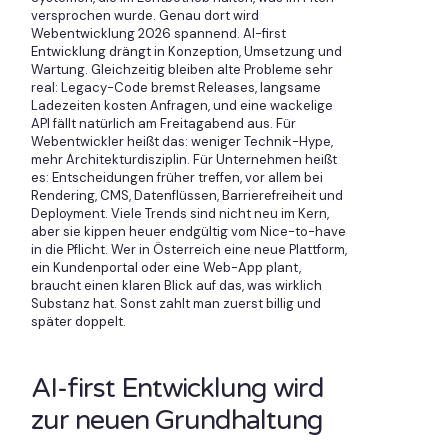
versprochen wurde. Genau dort wird
Webentwicklung 2026 spannend. AI-first
Entwicklung drängt in Konzeption, Umsetzung und
Wartung. Gleichzeitig bleiben alte Probleme sehr
real: Legacy-Code bremst Releases, langsame
Ladezeiten kosten Anfragen, und eine wackelige
API fällt natürlich am Freitagabend aus. Für
Webentwickler heißt das: weniger Technik-Hype,
mehr Architekturdisziplin. Für Unternehmen heißt
es: Entscheidungen früher treffen, vor allem bei
Rendering, CMS, Datenflüssen, Barrierefreiheit und
Deployment. Viele Trends sind nicht neu im Kern,
aber sie kippen heuer endgültig vom Nice-to-have
in die Pflicht. Wer in Österreich eine neue Plattform,
ein Kundenportal oder eine Web-App plant,
braucht einen klaren Blick auf das, was wirklich
Substanz hat. Sonst zahlt man zuerst billig und
später doppelt.
AI-first Entwicklung wird
zur neuen Grundhaltung