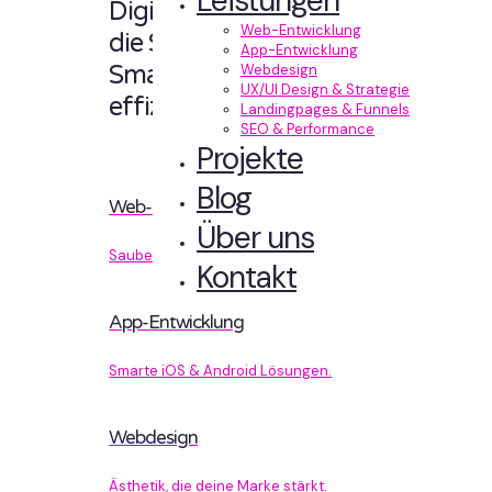
Leistungen
Digitale Erlebnisse,
Web-Entwicklung
die Sinn machen.
App-Entwicklung
Smart designt und
Webdesign
UX/UI Design & Strategie
effizient entwickelt.
Landingpages & Funnels
SEO & Performance
Projekte
Blog
Web-Entwicklung
Über uns
Sauberer Code, der performt.
Kontakt
App-Entwicklung
Smarte iOS & Android Lösungen.
Webdesign
Ästhetik, die deine Marke stärkt.