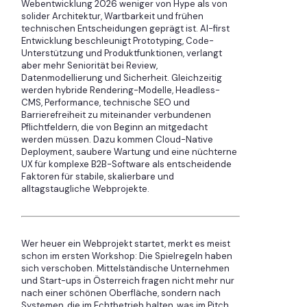
Webentwicklung 2026 weniger von Hype als von
solider Architektur, Wartbarkeit und frühen
technischen Entscheidungen geprägt ist. AI-first
Entwicklung beschleunigt Prototyping, Code-
Unterstützung und Produktfunktionen, verlangt
aber mehr Seniorität bei Review,
Datenmodellierung und Sicherheit. Gleichzeitig
werden hybride Rendering-Modelle, Headless-
CMS, Performance, technische SEO und
Barrierefreiheit zu miteinander verbundenen
Pflichtfeldern, die von Beginn an mitgedacht
werden müssen. Dazu kommen Cloud-Native
Deployment, saubere Wartung und eine nüchterne
UX für komplexe B2B-Software als entscheidende
Faktoren für stabile, skalierbare und
alltagstaugliche Webprojekte.
Wer heuer ein Webprojekt startet, merkt es meist
schon im ersten Workshop: Die Spielregeln haben
sich verschoben. Mittelständische Unternehmen
und Start-ups in Österreich fragen nicht mehr nur
nach einer schönen Oberfläche, sondern nach
Systemen, die im Echtbetrieb halten, was im Pitch