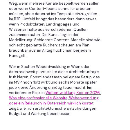
Weg, wenn mehrere Kanäle bespielt werden sollen
oder wenn Content-Teams schneller arbeiten
müssen, ohne dauernd ins Template einzugreifen.
Im B2B-Umfeld bringt das besonders dann etwas,
wenn Produktdaten, Landingpages und
Wissensinhalte aus verschiedenen Quellen
zusammenlaufen. Die Kunst liegt in der
Modellierung. Schlechte Content-Modelle sind wie
schlecht geplante Küchen: schauen am Plan
brauchbar aus, im Alltag flucht man bei jedem
Handgriff.
Wer in Sachen Webentwicklung in Wien oder
österreichweit plant, sollte diese Architekturfrage
früh klären. Sonst landet man bei einem Setup, das
im MVP noch flott wirkt und sechs Monate später
jede kleine Änderung unnötig teuer macht. Ein
vertiefender Blick in
Webentwicklung Kosten 2026:
Was eine professionelle Website, Webanwendung
oder ein Relaunch in Österreich wirklich kostet
zeigt, wie früh architektonische Entscheidungen
Budget und Wartung beeinflussen.