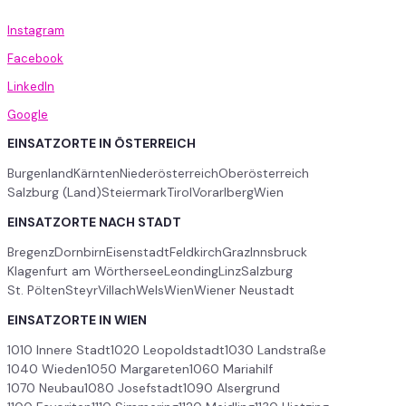
Instagram
Facebook
LinkedIn
Google
EINSATZORTE IN ÖSTERREICH
Burgenland
Kärnten
Niederösterreich
Oberösterreich
Salzburg (Land)
Steiermark
Tirol
Vorarlberg
Wien
EINSATZORTE NACH STADT
Bregenz
Dornbirn
Eisenstadt
Feldkirch
Graz
Innsbruck
Klagenfurt am Wörthersee
Leonding
Linz
Salzburg
St. Pölten
Steyr
Villach
Wels
Wien
Wiener Neustadt
EINSATZORTE IN WIEN
1010 Innere Stadt
1020 Leopoldstadt
1030 Landstraße
1040 Wieden
1050 Margareten
1060 Mariahilf
1070 Neubau
1080 Josefstadt
1090 Alsergrund