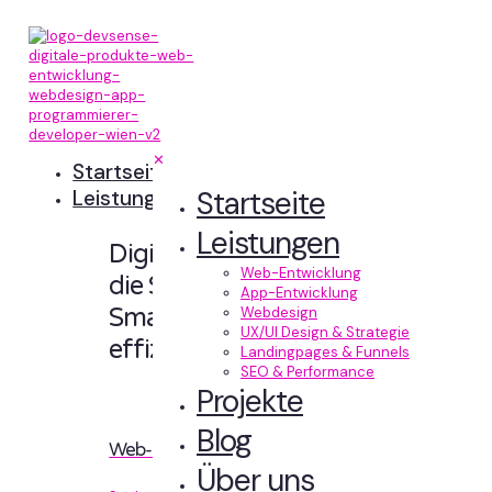
✕
Startseite
Startseite
Leistungen
Leistungen
Digitale Erlebnisse,
Web-Entwicklung
die Sinn machen.
App-Entwicklung
Smart designt und
Webdesign
UX/UI Design & Strategie
effizient entwickelt.
Landingpages & Funnels
SEO & Performance
Projekte
Blog
Web-Entwicklung
Über uns