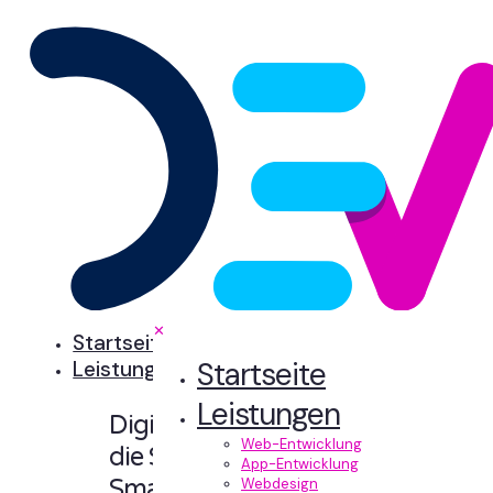
✕
Startseite
Startseite
Leistungen
Leistungen
Digitale Erlebnisse,
Web-Entwicklung
die Sinn machen.
App-Entwicklung
Smart designt und
Webdesign