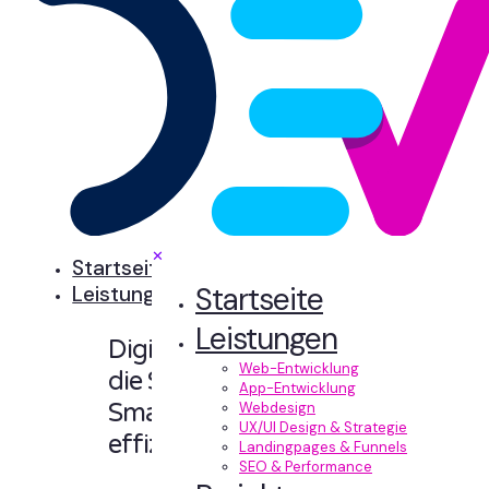
✕
Startseite
Startseite
Leistungen
Leistungen
Digitale Erlebnisse,
Web-Entwicklung
die Sinn machen.
App-Entwicklung
Smart designt und
Webdesign
UX/UI Design & Strategie
effizient entwickelt.
Landingpages & Funnels
SEO & Performance