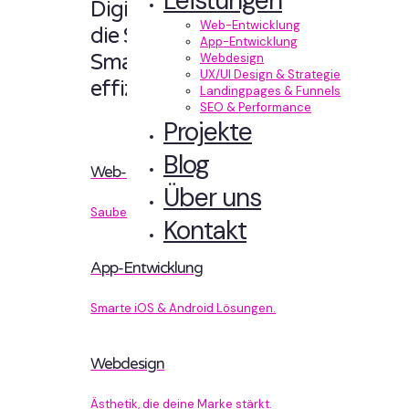
Leistungen
Digitale Erlebnisse,
Web-Entwicklung
die Sinn machen.
App-Entwicklung
Smart designt und
Webdesign
UX/UI Design & Strategie
effizient entwickelt.
Landingpages & Funnels
SEO & Performance
Projekte
Blog
Web-Entwicklung
Über uns
Sauberer Code, der performt.
Kontakt
App-Entwicklung
Smarte iOS & Android Lösungen.
Webdesign
Ästhetik, die deine Marke stärkt.