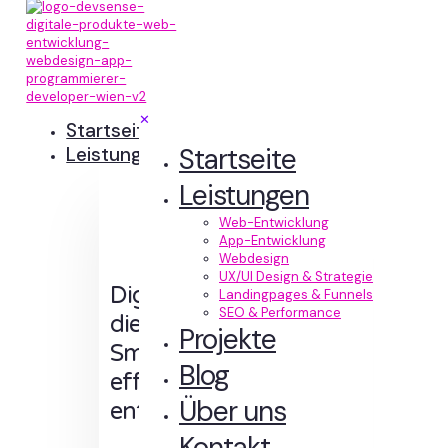
✕
Startseite
Startseite
Leistungen
Leistungen
Web-Entwicklung
App-Entwicklung
Webdesign
UX/UI Design & Strategie
Digitale Erlebnisse,
Landingpages & Funnels
SEO & Performance
die Sinn machen.
Projekte
Smart designt und
Blog
effizient
Über uns
entwickelt.
Kontakt