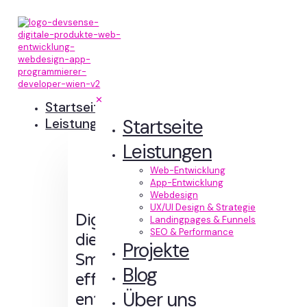
✕
Startseite
Startseite
Leistungen
Leistungen
Web-Entwicklung
App-Entwicklung
Webdesign
UX/UI Design & Strategie
Digitale Erlebnisse,
Landingpages & Funnels
SEO & Performance
die Sinn machen.
Projekte
Smart designt und
Blog
effizient
Über uns
entwickelt.