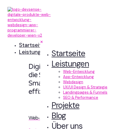
✕
Startseite
Startseite
Leistungen
Leistungen
Digitale Erlebnisse,
Web-Entwicklung
die Sinn machen.
App-Entwicklung
Smart designt und
Webdesign
UX/UI Design & Strategie
effizient entwickelt.
Landingpages & Funnels
SEO & Performance
Projekte
Blog
Web-Entwicklung
Über uns