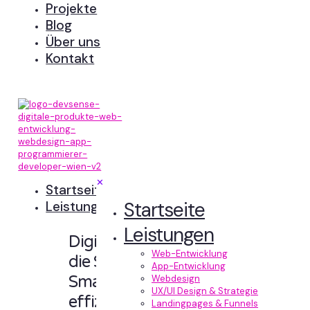
Projekte
Blog
Über uns
Kontakt
✕
Startseite
Startseite
Leistungen
Leistungen
Digitale Erlebnisse,
Web-Entwicklung
die Sinn machen.
App-Entwicklung
Smart designt und
Webdesign
UX/UI Design & Strategie
effizient entwickelt.
Landingpages & Funnels