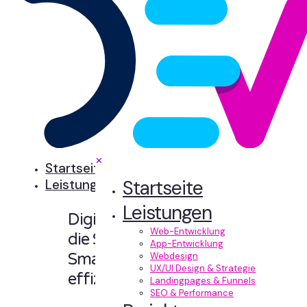
✕
Startseite
Startseite
Leistungen
Leistungen
Digitale Erlebnisse,
Web-Entwicklung
die Sinn machen.
App-Entwicklung
Smart designt und
Webdesign
UX/UI Design & Strategie
effizient entwickelt.
Landingpages & Funnels
SEO & Performance