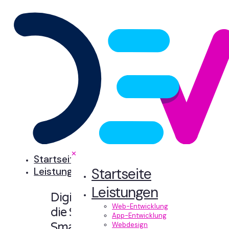
✕
Startseite
Startseite
Leistungen
Leistungen
Digitale Erlebnisse,
Web-Entwicklung
die Sinn machen.
App-Entwicklung
Smart designt und
Webdesign