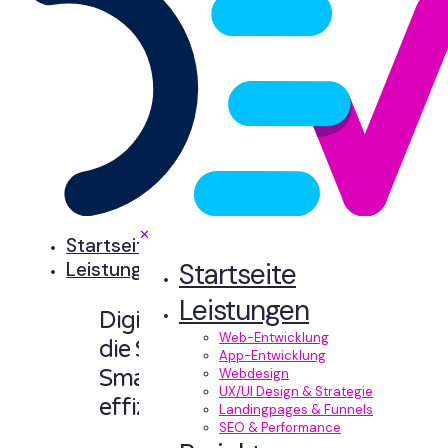
✕
Startseite
Startseite
Leistungen
Leistungen
Digitale Erlebnisse,
Web-Entwicklung
die Sinn machen.
App-Entwicklung
Smart designt und
Webdesign
UX/UI Design & Strategie
effizient entwickelt.
Landingpages & Funnels
SEO & Performance