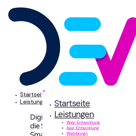
✕
Startseite
Startseite
Leistungen
Leistungen
Digitale Erlebnisse,
Web-Entwicklung
die Sinn machen.
App-Entwicklung
Smart designt und
Webdesign