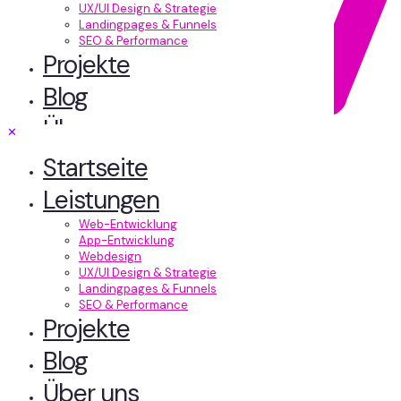
UX/UI Design & Strategie
Landingpages & Funnels
SEO & Performance
Projekte
Blog
Über uns
✕
Kontakt
Startseite
Landingpage
für
Leistungen
wachsende
Web-Entwicklung
App-Entwicklung
Webdesign
Unternehmen in
UX/UI Design & Strategie
Landingpages & Funnels
Salzburg (Land)
SEO & Performance
Projekte
ab 65 €/Std.
Blog
Über uns