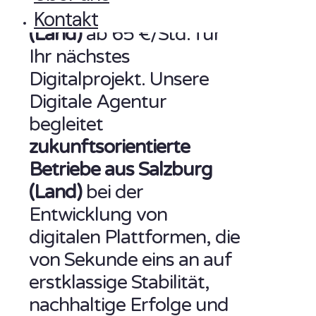
Landingpage in Salzburg
Kontakt
(Land)
ab 65 €/Std. für
Ihr nächstes
Digitalprojekt. Unsere
Digitale Agentur
begleitet
zukunftsorientierte
Betriebe aus Salzburg
(Land)
bei der
Entwicklung von
digitalen Plattformen, die
von Sekunde eins an auf
erstklassige Stabilität,
nachhaltige Erfolge und