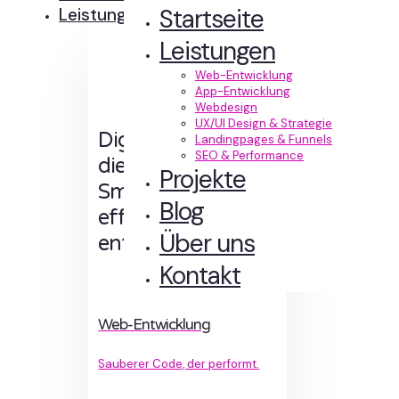
Startseite
Leistungen
Leistungen
Web-Entwicklung
App-Entwicklung
Webdesign
UX/UI Design & Strategie
Digitale Erlebnisse,
Landingpages & Funnels
SEO & Performance
die Sinn machen.
Projekte
Smart designt und
Blog
effizient
Über uns
entwickelt.
Kontakt
Web-Entwicklung
Sauberer Code, der performt.