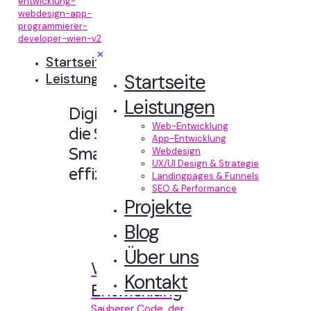
✕
Startseite
Startseite
Leistungen
Leistungen
Digitale Erlebnisse,
Web-Entwicklung
die Sinn machen.
App-Entwicklung
Smart designt und
Webdesign
UX/UI Design & Strategie
effizient entwickelt.
Landingpages & Funnels
SEO & Performance
Projekte
Blog
Über uns
Web-
Kontakt
Entwicklung
Sauberer Code, der