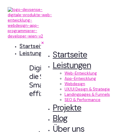
✕
Startseite
Startseite
Leistungen
Leistungen
Digitale Erlebnisse,
Web-Entwicklung
die Sinn machen.
App-Entwicklung
Smart designt und
Webdesign
UX/UI Design & Strategie
effizient entwickelt.
Landingpages & Funnels
SEO & Performance
Projekte
Blog
Über uns