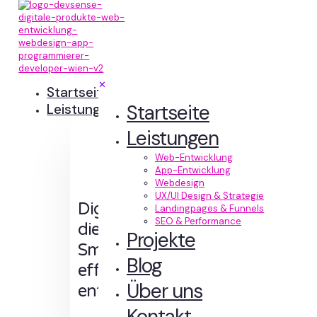
✕
Startseite
Startseite
Leistungen
Leistungen
Web-Entwicklung
App-Entwicklung
Webdesign
UX/UI Design & Strategie
Digitale Erlebnisse,
Landingpages & Funnels
SEO & Performance
die Sinn machen.
Projekte
Smart designt und
Blog
effizient
Über uns
entwickelt.
Kontakt