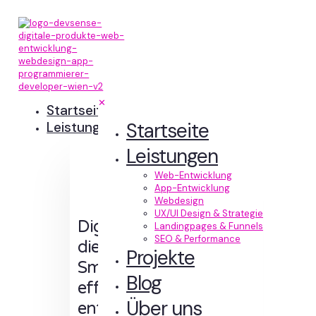
✕
Startseite
Startseite
Leistungen
Leistungen
Web-Entwicklung
App-Entwicklung
Webdesign
UX/UI Design & Strategie
Digitale Erlebnisse,
Landingpages & Funnels
SEO & Performance
die Sinn machen.
Projekte
Smart designt und
Blog
effizient
Über uns
entwickelt.