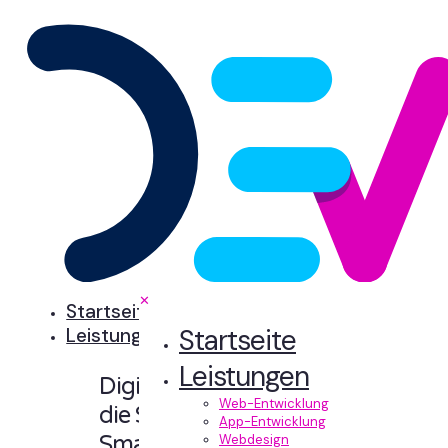
✕
Startseite
Startseite
Leistungen
Leistungen
Digitale Erlebnisse,
Web-Entwicklung
die Sinn machen.
App-Entwicklung
Smart designt und
Webdesign