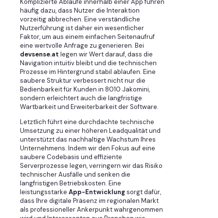
Komplizierte Abläufe innerhalb einer App führen
häufig dazu, dass Nutzer die Interaktion
vorzeitig abbrechen. Eine verständliche
Nutzerführung ist daher ein wesentlicher
Faktor, um aus einem einfachen Seitenaufruf
eine wertvolle Anfrage zu generieren. Bei
devsense.at
legen wir Wert darauf, dass die
Navigation intuitiv bleibt und die technischen
Prozesse im Hintergrund stabil ablaufen. Eine
saubere Struktur verbessert nicht nur die
Bedienbarkeit für Kunden in 8010 Jakomini,
sondern erleichtert auch die langfristige
Wartbarkeit und Erweiterbarkeit der Software.
Letztlich führt eine durchdachte technische
Umsetzung zu einer höheren Leadqualität und
unterstützt das nachhaltige Wachstum Ihres
Unternehmens. Indem wir den Fokus auf eine
saubere Codebasis und effiziente
Serverprozesse legen, verringern wir das Risiko
technischer Ausfälle und senken die
langfristigen Betriebskosten. Eine
leistungsstarke
App-Entwicklung
sorgt dafür,
dass Ihre digitale Präsenz im regionalen Markt
als professioneller Ankerpunkt wahrgenommen