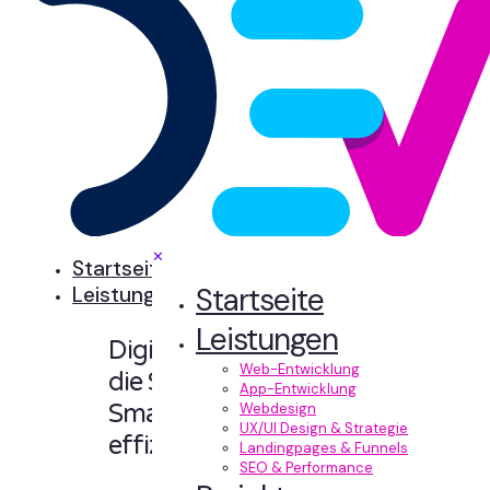
✕
Startseite
Startseite
Leistungen
Leistungen
Digitale Erlebnisse,
Web-Entwicklung
die Sinn machen.
App-Entwicklung
Smart designt und
Webdesign
UX/UI Design & Strategie
effizient entwickelt.
Landingpages & Funnels
SEO & Performance