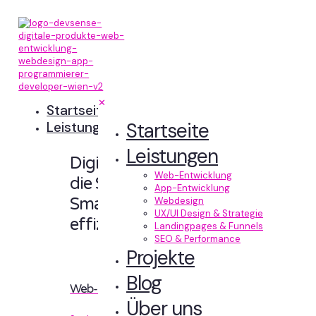
✕
Startseite
Startseite
Leistungen
Leistungen
Digitale Erlebnisse,
Web-Entwicklung
die Sinn machen.
App-Entwicklung
Smart designt und
Webdesign
UX/UI Design & Strategie
effizient entwickelt.
Landingpages & Funnels
SEO & Performance
Projekte
Blog
Web-Entwicklung
Über uns