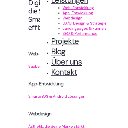
Leistungen
Digitale Erlebnisse,
Web-Entwicklung
die Sinn machen.
App-Entwicklung
Smart designt und
Webdesign
UX/UI Design & Strategie
effizient entwickelt.
Landingpages & Funnels
SEO & Performance
Projekte
Blog
Web-Entwicklung
Über uns
Sauberer Code, der performt.
Kontakt
App-Entwicklung
Smarte iOS & Android Lösungen.
Webdesign
Ästhetik, die deine Marke stärkt.