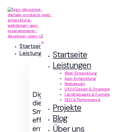
✕
Startseite
Startseite
Leistungen
Leistungen
Web-Entwicklung
App-Entwicklung
Webdesign
UX/UI Design & Strategie
Digitale Erlebnisse,
Landingpages & Funnels
SEO & Performance
die Sinn machen.
Projekte
Smart designt und
Blog
effizient
Über uns
entwickelt.