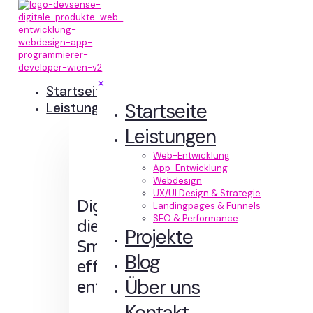
✕
Startseite
Startseite
Leistungen
Leistungen
Web-Entwicklung
App-Entwicklung
Webdesign
UX/UI Design & Strategie
Digitale Erlebnisse,
Landingpages & Funnels
SEO & Performance
die Sinn machen.
Projekte
Smart designt und
Blog
effizient
Über uns
entwickelt.
Kontakt