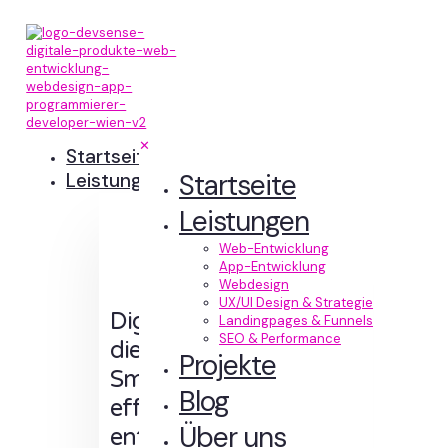
✕
Startseite
Startseite
Leistungen
Leistungen
Web-Entwicklung
App-Entwicklung
Webdesign
UX/UI Design & Strategie
Digitale Erlebnisse,
Landingpages & Funnels
SEO & Performance
die Sinn machen.
Projekte
Smart designt und
Blog
effizient
Über uns
entwickelt.