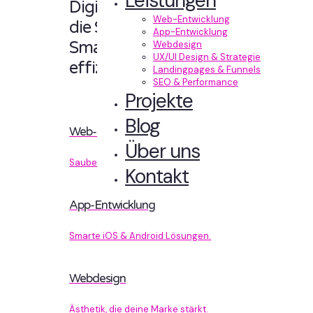
Leistungen
Digitale Erlebnisse,
Web-Entwicklung
die Sinn machen.
App-Entwicklung
Smart designt und
Webdesign
UX/UI Design & Strategie
effizient entwickelt.
Landingpages & Funnels
SEO & Performance
Projekte
Blog
Web-Entwicklung
Über uns
Sauberer Code, der performt.
Kontakt
App-Entwicklung
Smarte iOS & Android Lösungen.
Webdesign
Ästhetik, die deine Marke stärkt.