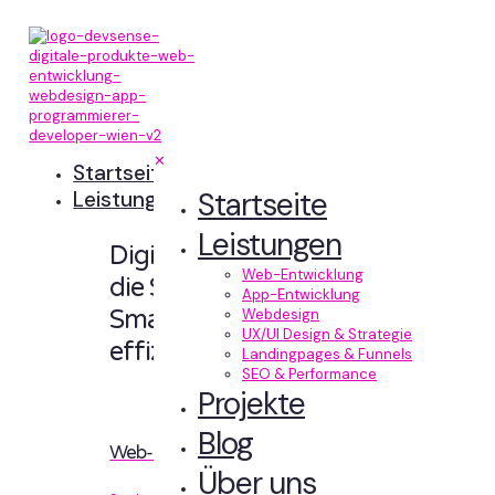
✕
Startseite
Startseite
Leistungen
Leistungen
Digitale Erlebnisse,
Web-Entwicklung
die Sinn machen.
App-Entwicklung
Smart designt und
Webdesign
UX/UI Design & Strategie
effizient entwickelt.
Landingpages & Funnels
SEO & Performance
Projekte
Blog
Web-Entwicklung
Über uns