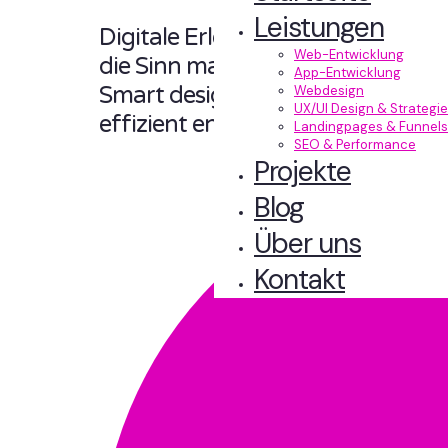
Leistungen
Digitale Erlebnisse,
Web-Entwicklung
die Sinn machen.
App-Entwicklung
Smart designt und
Webdesign
UX/UI Design & Strategie
effizient entwickelt.
Landingpages & Funnels
SEO & Performance
Projekte
Blog
Über uns
Kontakt