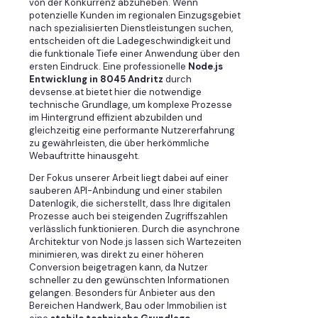
von der Konkurrenz abzuheben. Wenn
potenzielle Kunden im regionalen Einzugsgebiet
nach spezialisierten Dienstleistungen suchen,
entscheiden oft die Ladegeschwindigkeit und
die funktionale Tiefe einer Anwendung über den
ersten Eindruck. Eine professionelle
Node.js
Entwicklung in 8045 Andritz
durch
devsense.at bietet hier die notwendige
technische Grundlage, um komplexe Prozesse
im Hintergrund effizient abzubilden und
gleichzeitig eine performante Nutzererfahrung
zu gewährleisten, die über herkömmliche
Webauftritte hinausgeht.
Der Fokus unserer Arbeit liegt dabei auf einer
sauberen API-Anbindung und einer stabilen
Datenlogik, die sicherstellt, dass Ihre digitalen
Prozesse auch bei steigenden Zugriffszahlen
verlässlich funktionieren. Durch die asynchrone
Architektur von Node.js lassen sich Wartezeiten
minimieren, was direkt zu einer höheren
Conversion beigetragen kann, da Nutzer
schneller zu den gewünschten Informationen
gelangen. Besonders für Anbieter aus den
Bereichen Handwerk, Bau oder Immobilien ist