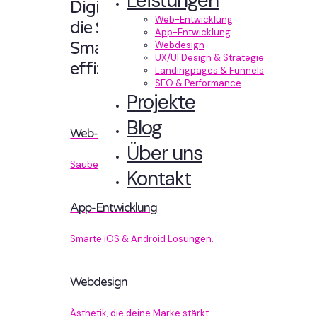
Leistungen
Digitale Erlebnisse,
Web-Entwicklung
die Sinn machen.
App-Entwicklung
Smart designt und
Webdesign
UX/UI Design & Strategie
effizient entwickelt.
Landingpages & Funnels
SEO & Performance
Projekte
Blog
Web-Entwicklung
Über uns
Sauberer Code, der performt.
Kontakt
App-Entwicklung
Smarte iOS & Android Lösungen.
Webdesign
Ästhetik, die deine Marke stärkt.