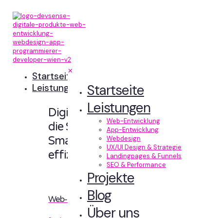
✕
Startseite
Startseite
Leistungen
Leistungen
Digitale Erlebnisse,
Web-Entwicklung
die Sinn machen.
App-Entwicklung
Smart designt und
Webdesign
UX/UI Design & Strategie
effizient entwickelt.
Landingpages & Funnels
SEO & Performance
Projekte
Blog
Web-Entwicklung
Über uns